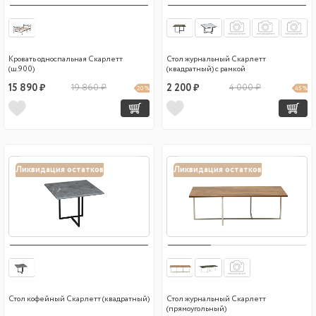
Кровать односпальная Скарлетт
Стол журнальный Скарлетт
(ш.900)
(квадратный) с рамкой
15 890 ₽
19 860 ₽
2 200 ₽
4 000 ₽
20 %
45 %
Ликвидация остатков
Ликвидация остатков
Стол кофейный Скарлетт (квадратный)
Стол журнальный Скарлетт
(прямоугольный)