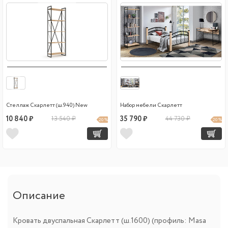
Стеллаж Скарлетт (ш.940) New
Набор мебели Скарлетт
10 840 ₽
13 540 ₽
35 790 ₽
44 730 ₽
20 %
20 %
Описание
Кровать двуспальная Скарлетт (ш.1600) (профиль: Masa