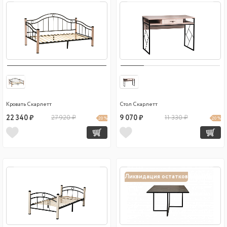
Кровать Скарлетт
Стол Скарлетт
22 340 ₽
27 920 ₽
9 070 ₽
11 330 ₽
20 %
20 %
Ликвидация остатков