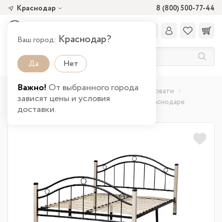
Краснодар
8 (800) 500-77-44
Краснодар?
Ваш город:
Да
Нет
Важно!
От выбранного города
Главная
Каталог товаров
Спальня
Кровати
зависят цены и условия
Кровать двухспальная Скарлетт (ш.1600) в Краснодаре
доставки.