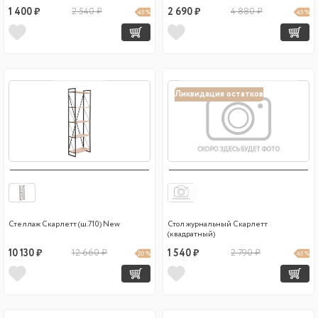
1 400 ₽
2 540 ₽
2 690 ₽
4 880 ₽
45 %
45 %
Ликвидация остатков
Стеллаж Скарлетт (ш.710) New
Стол журнальный Скарлетт
(квадратный)
10 130 ₽
12 660 ₽
1 540 ₽
2 790 ₽
20 %
45 %