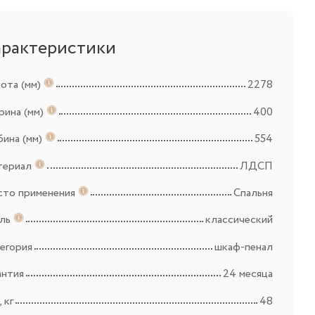
арактеристики
ота (мм)
2278
ина (мм)
400
бина (мм)
554
териал
ЛДСП
то применения
Спальня
иль
классический
егория
шкаф-пенал
антия
24 месяца
 кг
48