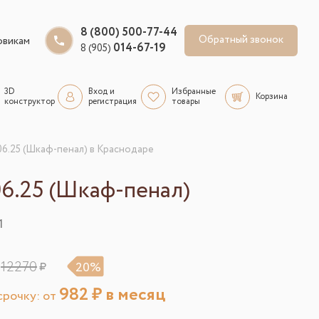
8 (800) 500-77-44
Обратный звонок
овикам
014-67-19
8 (905)
3D
Вход и
Избранные
Корзина
конструктор
регистрация
товары
06.25 (Шкаф-пенал) в Краснодаре
06.25 (Шкаф-пенал)
1
12270
20%
982
₽ в месяц
рочку: от