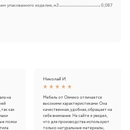
ем упакованного изделия, м3
0,087
Николай И.
ала на
Мебель от Олмеко отличается
оей
высокими характеристиками. Она
 так как
качественная, удобная, обращает на
ушки
себя внимание. На сайте я увидел,
ные полки
что для производства используют
тила
только натуральные материалы,