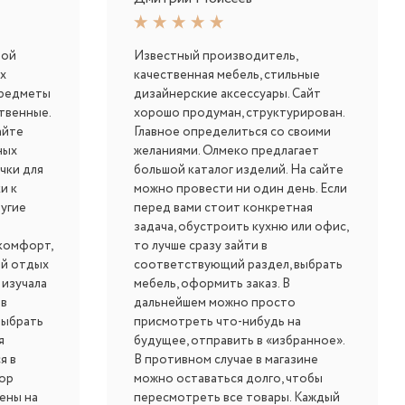
шой
Известный производитель,
х
качественная мебель, стильные
предметы
дизайнерские аксессуары. Сайт
твенные.
хорошо продуман, структурирован.
айте
Главное определиться со своими
ных
желаниями. Олмеко предлагает
чки для
большой каталог изделий. На сайте
и к
можно провести ни один день. Если
ругие
перед вами стоит конкретная
задача, обустроить кухню или офис,
комфорт,
то лучше сразу зайти в
ый отдых
соответствующий раздел, выбрать
 изучала
мебель, оформить заказ. В
 в
дальнейшем можно просто
выбрать
присмотреть что-нибудь на
я
будущее, отправить в «избранное».
я в
В противном случае в магазине
бор
можно оставаться долго, чтобы
ены на
пересмотреть все товары. Каждый