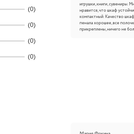
игрушки, книги, сувениры. М
(0)
нравится, что шкаф устойч
компактный. Качество шкаф
пенала хорошее, все полоч
(0)
прикреплены, ничего не бол
(0)
(0)
Мария Фокина