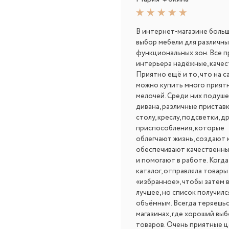
В интернет-магазине боль
выбор мебели для различны
функциональных зон. Все 
интерьера надёжные, качес
Приятно ещё и то, что на с
можно купить много прият
мелочей. Среди них подуше
дивана, различные приставк
столу, креслу, подсветки, д
приспособления, которые
облегчают жизнь, создают 
обеспечивают качественн
и помогают в работе. Когда
каталог, отправляла товары
«избранное», чтобы затем 
лучшее, но список получилс
объёмным. Всегда теряешьс
магазинах, где хороший вы
товаров. Очень приятные ц