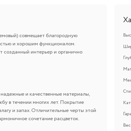
Х
 кремовый) совмещает благородную
Выс
остью и хорошим функционалом.
Шир
 созданный интерьер и органично
Глу
Ма
Мес
Ст
 надежные и качественные материалы,
бу в течении многих лет. Покрытие
Кат
влагу и запах. Отличительные черты этой
Гар
гармоничное сочетание расцветок.
Вес,