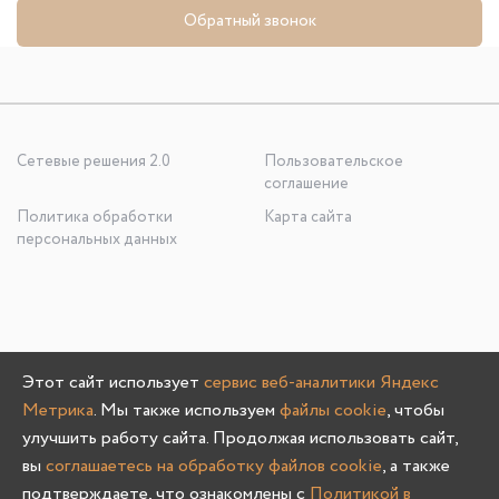
Обратный звонок
Сетевые решения 2.0
Пользовательское
соглашение
Политика обработки
Карта сайта
персональных данных
ООО «УЮТНО И ТОЧКА», ОГРН: 1245200020636
Этот сайт использует
сервис веб-аналитики Яндекс
603107, Нижегородская область, г. Нижний Новгород, пр-
Метрика
. Мы также используем
файлы cookie
, чтобы
кт Гагарина, д. 178/1
улучшить работу сайта. Продолжая использовать сайт,
вы
соглашаетесь на обработку файлов cookie
, а также
подтверждаете, что ознакомлены с
Политикой в