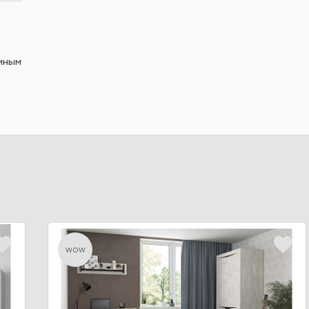
емным
wow