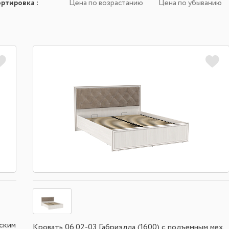
ортировка
:
Цена по возрастанию
Цена по убыванию
еским
Кровать 06.02-03 Габриэлла (1600) с подъемным мех.