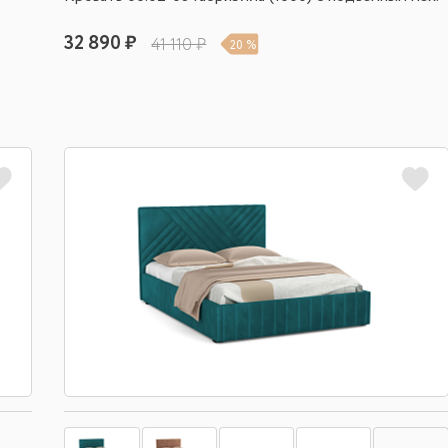
32 890 ₽
41 110 ₽
20 %