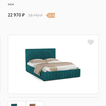
осн.
22 970 ₽
28 710 ₽
20 %