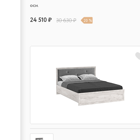
осн.
24 510 ₽
30 630 ₽
20 %