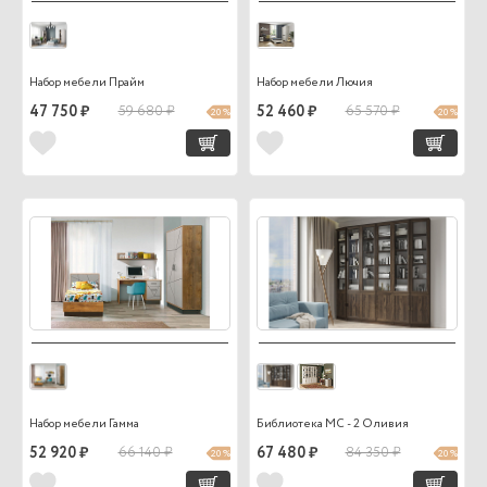
Набор мебели Прайм
Набор мебели Лючия
47 750 ₽
59 680 ₽
52 460 ₽
65 570 ₽
20 %
20 %
Набор мебели Гамма
Библиотека МС - 2 Оливия
52 920 ₽
66 140 ₽
67 480 ₽
84 350 ₽
20 %
20 %