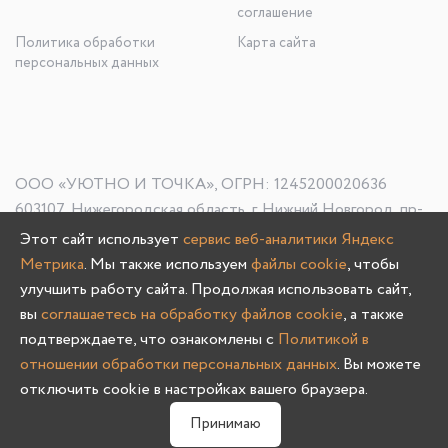
соглашение
Политика обработки
Карта сайта
персональных данных
ООО «УЮТНО И ТОЧКА», ОГРН: 1245200020636
603107, Нижегородская область, г. Нижний Новгород, пр-
кт Гагарина, д. 178/1
Этот сайт использует
сервис веб-аналитики Яндекс
Метрика
. Мы также используем
файлы cookie
, чтобы
улучшить работу сайта. Продолжая использовать сайт,
вы
соглашаетесь на обработку файлов cookie
, а также
Олмеко © 2004 -
2026
подтверждаете, что ознакомлены с
Политикой в
отношении обработки персональных данных
. Вы можете
отключить cookie в настройках вашего браузера.
0
Принимаю
Главная
Каталог
Избранное
Корзина
Связаться