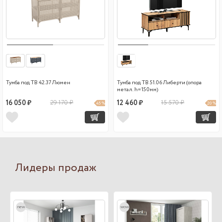
Тумба под ТВ 42.37 Люмен
Тумба под ТВ 51.06 Либерти (опора
метал. h=150мм)
16 050 ₽
29 170 ₽
12 460 ₽
15 570 ₽
45 %
20 %
Лидеры продаж
new
wow