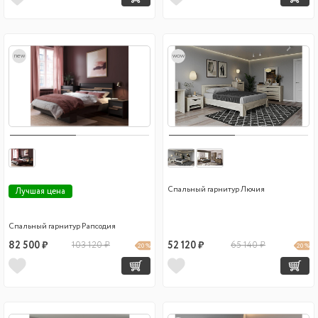
new
wow
Спальный гарнитур Лючия
Лучшая цена
Спальный гарнитур Рапсодия
82 500 ₽
103 120 ₽
52 120 ₽
65 140 ₽
20 %
20 %