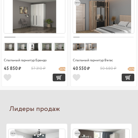
new
Спальный гарнитур Брандо
Спальный гарнитур Вегас
45 850 ₽
57 310 ₽
40 550 ₽
50 680 ₽
20 %
20 %
Лидеры продаж
new
wow