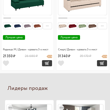
Лучшая цена
Лучшая цена
Роджерс М / Диван - кровать 3-х мест
Смарт/ Диван - кровать 3-х мест
21 350 ₽
26 680 ₽
31 340 ₽
39 170 ₽
20 %
20 %
Лидеры продаж
new
wow