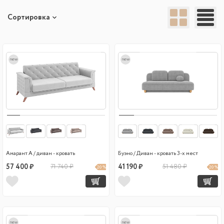
Сортировка
new
new
Амарант А / диван - кровать
Буэно / Диван - кровать 3-х мест
57 400 ₽
71 740 ₽
41 190 ₽
51 480 ₽
20 %
20 %
new
new