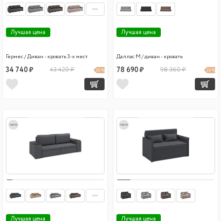
Лучшая цена
Лучшая цена
Гермес / Диван - кровать 3-х мест
Даллас М / диван - кровать
34 740 ₽
43 420 ₽
78 690 ₽
98 360 ₽
20 %
20 %
new
new
Лучшая цена
Лучшая цена