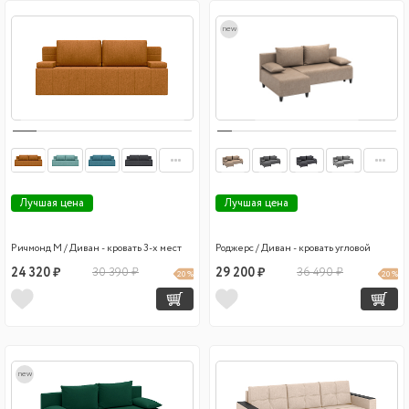
new
Лучшая цена
Лучшая цена
Ричмонд М / Диван - кровать 3-х мест
Роджерс / Диван - кровать угловой
24 320 ₽
30 390 ₽
29 200 ₽
36 490 ₽
20 %
20 %
new