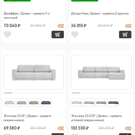
Джеффри / Диван - кровать 3-х
Дэнди Нью / Диван - кровать (2 думки)
местный
70 040 ₽
87 550 ₽
36 010 ₽
45 010 ₽
20 %
20 %
Женева 2S2P / Диван - кровать
Женева 2SO2P / Диван - кровать
(еврокнижка)
угловой (еврокнижка)
69 380 ₽
86 720 ₽
103 500 ₽
129 370 ₽
20 %
20 %